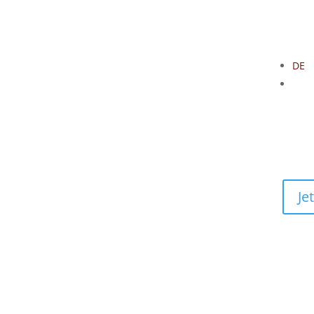
DE
EN
Üb
Vi
Je