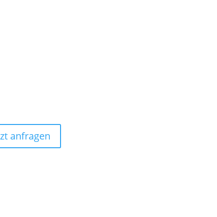
ersichtskarte
rtueller Rundgang
tzt anfragen