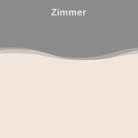
Zimmer
SO VIEL FLEXIBILITÄT GIBT
ES SELTEN! ZIMMER DIE
SICH EUREN WÜNSCHEN
ANPASSEN KÖNNEN
Bei uns treffen moderner Komfort und