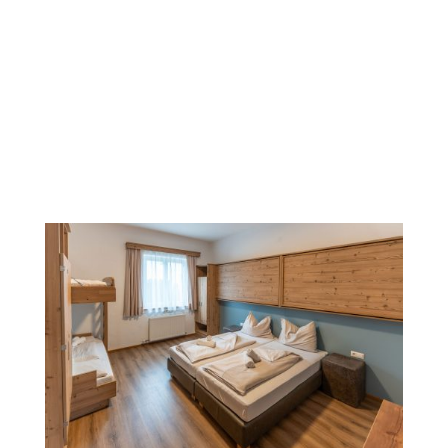
Mehrbettzimmer
Unsere großzügigen Mehrbettzimmer bieten viel
Raum für Schulklassen, Sportwochen,
Familienurlaube und alle, die gerne in Gesellschaft
reisen.
Mit funktionaler Ausstattung, ausreichend Stauraum
und einem klaren, freundlichen Design ist für
Komfort und Ordnung gleichermaßen gesorgt.