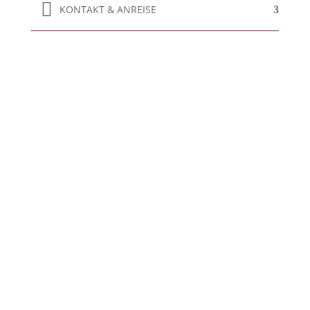
KONTAKT & ANREISE
Wohlfühlkomfort.
Jetzt online buchen und
Vorfreude auf eine
erlebnisreiche Auszeit
genießen